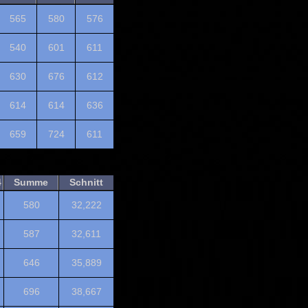
565
580
576
540
601
611
630
676
612
614
614
636
659
724
611
4
Summe
Schnitt
580
32,222
587
32,611
646
35,889
696
38,667