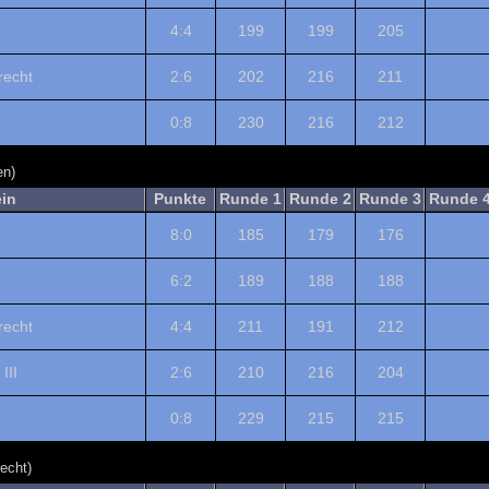
4:4
199
199
205
echt
2:6
202
216
211
0:8
230
216
212
en)
ein
Punkte
Runde 1
Runde 2
Runde 3
Runde 
8:0
185
179
176
6:2
189
188
188
echt
4:4
211
191
212
III
2:6
210
216
204
0:8
229
215
215
echt)