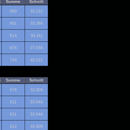
4
Summe
Schnitt
580
32,222
601
33,389
614
34,111
676
37,556
724
40,222
4
Summe
Schnitt
576
32,000
611
33,944
611
33,944
612
34,000