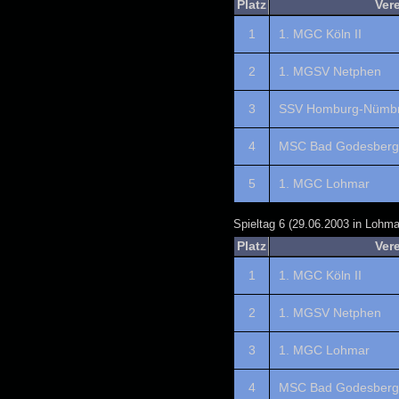
Platz
Ver
1
1. MGC Köln II
2
1. MGSV Netphen
3
SSV Homburg-Nümbr
4
MSC Bad Godesberg 
5
1. MGC Lohmar
Spieltag 6 (29.06.2003 in Lohma
Platz
Ver
1
1. MGC Köln II
2
1. MGSV Netphen
3
1. MGC Lohmar
4
MSC Bad Godesberg 