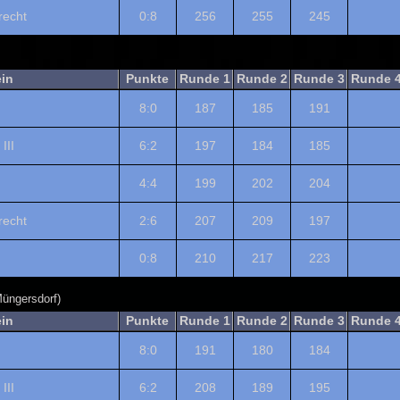
echt
0:8
256
255
245
ein
Punkte
Runde 1
Runde 2
Runde 3
Runde 
8:0
187
185
191
III
6:2
197
184
185
4:4
199
202
204
echt
2:6
207
209
197
0:8
210
217
223
Müngersdorf)
ein
Punkte
Runde 1
Runde 2
Runde 3
Runde 
8:0
191
180
184
III
6:2
208
189
195