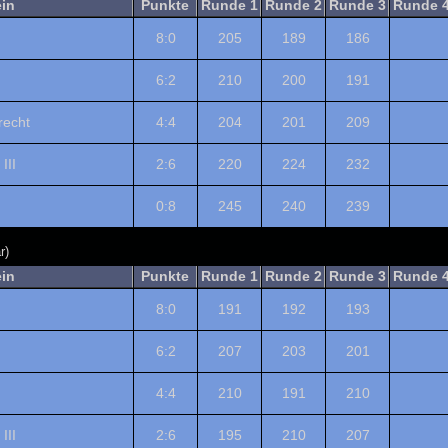
ein
Punkte
Runde 1
Runde 2
Runde 3
Runde 
8:0
205
189
186
6:2
210
200
191
echt
4:4
204
201
209
III
2:6
220
224
232
0:8
245
240
239
r)
ein
Punkte
Runde 1
Runde 2
Runde 3
Runde 
8:0
191
192
193
6:2
207
203
201
4:4
210
191
210
III
2:6
195
210
207