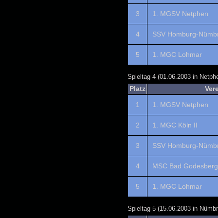
3
1. MGSV Netphen
4
SSV Homburg-Nümbr
5
1. MGC Lohmar
Spieltag 4 (01.06.2003 in Netph
Platz
Ver
1
1. MGSV Netphen
2
1. MGC Köln II
3
SSV Homburg-Nümbr
4
MSC Bad Godesberg 
5
1. MGC Lohmar
Spieltag 5 (15.06.2003 in Nümbr