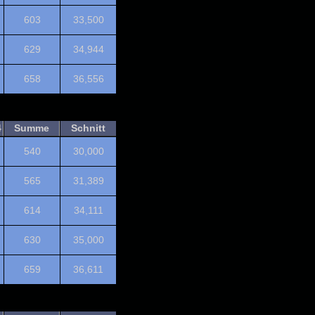
603
33,500
629
34,944
658
36,556
4
Summe
Schnitt
540
30,000
565
31,389
614
34,111
630
35,000
659
36,611