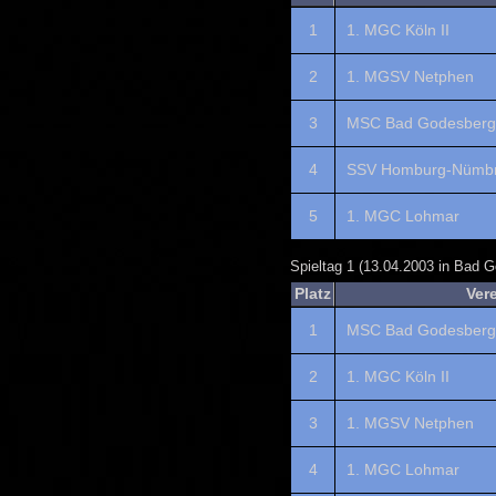
1
1. MGC Köln II
2
1. MGSV Netphen
3
MSC Bad Godesberg 
4
SSV Homburg-Nümbr
5
1. MGC Lohmar
Spieltag 1 (13.04.2003 in Bad 
Platz
Ver
1
MSC Bad Godesberg 
2
1. MGC Köln II
3
1. MGSV Netphen
4
1. MGC Lohmar