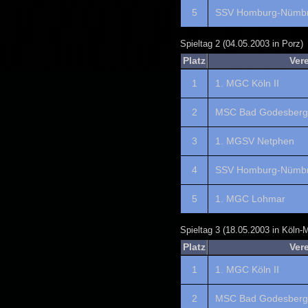
5
SSV Homburg-Nümbr
Spieltag 2 (04.05.2003 in Porz)
Platz
Ver
1
1. MGC Köln II
2
MSC Bad Godesberg 
3
1. MGSV Netphen
4
SSV Homburg-Nümbr
5
1. MGC Lohmar
Spieltag 3 (18.05.2003 in Köln-
Platz
Ver
1
1. MGC Köln II
2
MSC Bad Godesberg 