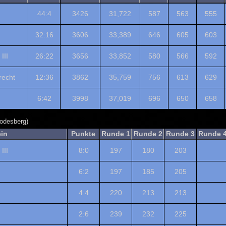
44:4
3426
31,722
587
563
555
32:16
3606
33,389
646
605
603
III
26:22
3656
33,852
580
566
592
echt
12:36
3862
35,759
756
613
629
6:42
3998
37,019
696
650
658
Godesberg)
ein
Punkte
Runde 1
Runde 2
Runde 3
Runde 
III
8:0
197
180
203
6:2
197
185
205
4:4
220
213
213
2:6
239
232
225