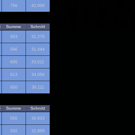
756
42,000
4
Summe
Schnitt
563
31,278
566
31,444
605
33,611
613
34,056
650
36,111
4
Summe
Schnitt
555
30,833
592
32,889